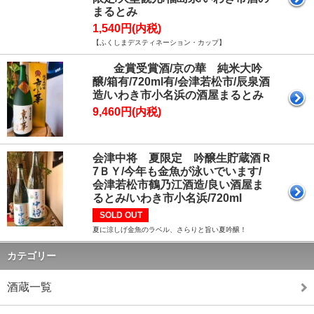
まるとみ
1,540円(内税)
【ふくしまデスティネーション・カップ】
金賞受賞酒/京の華 純米大吟
醸/箱有/720ml有/会津若松市/辰泉酒
造/いわき市小名浜の酒屋まるとみ
9,460円(内税)
会津中将 夏限定 吟醸生貯蔵酒Ｒ
7ＢＹ/今年も金魚が泳いでいます/
会津若松市鶴乃江酒造/良い酒屋ま
るとみ/いわき市小名浜/720ml
SOLD OUT
夏に涼しげ金魚のラベル、さらりと旨い夏吟醸！
カテゴリー
酒蔵一覧