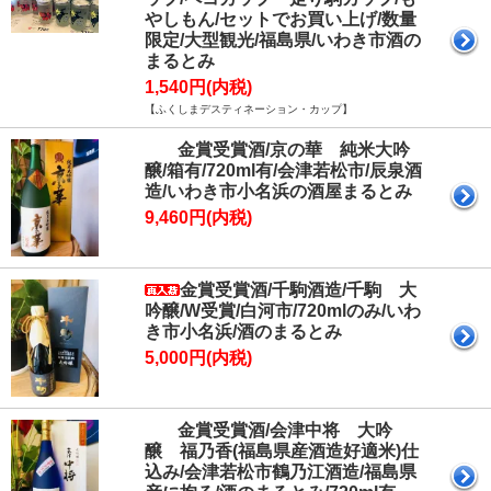
やしもん/セットでお買い上げ/数量
限定/大型観光/福島県/いわき市酒の
まるとみ
1,540円(内税)
【ふくしまデスティネーション・カップ】
金賞受賞酒/京の華 純米大吟
醸/箱有/720ml有/会津若松市/辰泉酒
造/いわき市小名浜の酒屋まるとみ
9,460円(内税)
金賞受賞酒/千駒酒造/千駒 大
吟醸/W受賞/白河市/720mlのみ/いわ
き市小名浜/酒のまるとみ
5,000円(内税)
金賞受賞酒/会津中将 大吟
醸 福乃香(福島県産酒造好適米)仕
込み/会津若松市鶴乃江酒造/福島県