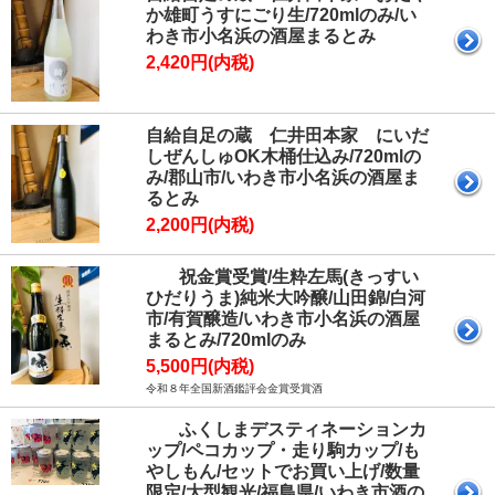
か雄町うすにごり生/720mlのみ/い
わき市小名浜の酒屋まるとみ
2,420円(内税)
自給自足の蔵 仁井田本家 にいだ
しぜんしゅOK木桶仕込み/720mlの
み/郡山市/いわき市小名浜の酒屋ま
るとみ
2,200円(内税)
祝金賞受賞/生粋左馬(きっすい
ひだりうま)純米大吟醸/山田錦/白河
市/有賀醸造/いわき市小名浜の酒屋
まるとみ/720mlのみ
5,500円(内税)
令和８年全国新酒鑑評会金賞受賞酒
ふくしまデスティネーションカ
ップ/ペコカップ・走り駒カップ/も
やしもん/セットでお買い上げ/数量
限定/大型観光/福島県/いわき市酒の