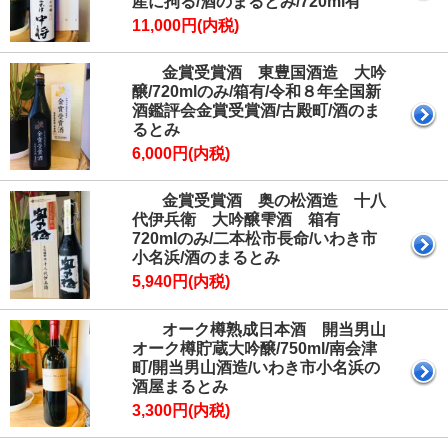
産に拘る/酒のまるとみ/720ml有
11,000円(内税)
金賞受賞酒 東豊国酒造 大吟
醸/720mlのみ/箱有/令和８年全国新
酒鑑評会金賞受賞酒/古殿町/酒のま
るとみ
6,000円(内税)
金賞受賞酒 奥の松酒造 十八
代伊兵衛 大吟醸雫酒 箱有
720mlのみ/二本松市長命/いわき市
小名浜/酒のまるとみ
5,940円(内税)
オーク樽熟成日本酒 開当男山
オーク樽貯蔵大吟醸/750ml/南会津
町/開当男山酒造/いわき市小名浜の
酒屋まるとみ
3,300円(内税)