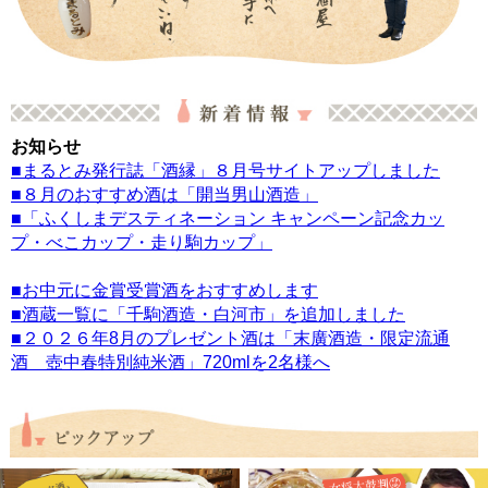
お知らせ
■まるとみ発行誌「酒縁」８月号サイトアップしました
■８月のおすすめ酒は「開当男山酒造」
■「ふくしまデスティネーション キャンペーン記念カッ
プ・べこカップ・走り駒カップ」
■お中元に金賞受賞酒をおすすめします
■酒蔵一覧に「千駒酒造・白河市」を追加しました
■２０２６年8月のプレゼント酒は「末廣酒造・限定流通
酒 壺中春特別純米酒」720mlを2名様へ