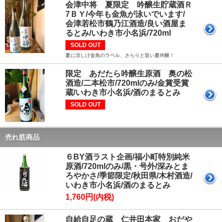
会津中将 夏限定 吟醸生貯蔵酒Ｒ
7ＢＹ/今年も金魚が泳いでいます/
会津若松市鶴乃江酒造/良い酒屋ま
るとみ/いわき市小名浜/720ml
SOLD OUT
夏に涼しげ金魚のラベル、さらりと旨い夏吟醸！
限定 あだたら吟醸生原酒 奥の松
酒造/二本松市/720mlのみ/金賞受賞
蔵/いわき市小名浜/酒のまるとみ
SOLD OUT
売れ筋商品
６BY酒ラスト企画/福小町特別純米
原酒/720mlのみ/黒・号外/深みとま
ろやかさ/季節限定/秋田県/木村酒造/
いわき市小名浜/酒のまるとみ
1,760円(内税)
自給自足の蔵 仁井田本家 おだや