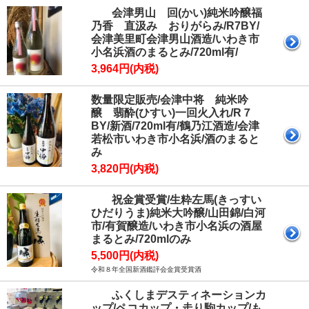
会津男山 回(かい)純米吟醸福
乃香 直汲み おりがらみ/R7BY/
会津美里町会津男山酒造/いわき市
小名浜酒のまるとみ/720ml有/
3,964円(内税)
数量限定販売/会津中将 純米吟
醸 翡酔(ひすい)一回火入れ/R７
BY/新酒/720ml有/鶴乃江酒造/会津
若松市いわき市小名浜/酒のまると
み
3,820円(内税)
祝金賞受賞/生粋左馬(きっすい
ひだりうま)純米大吟醸/山田錦/白河
市/有賀醸造/いわき市小名浜の酒屋
まるとみ/720mlのみ
5,500円(内税)
令和８年全国新酒鑑評会金賞受賞酒
ふくしまデスティネーションカ
ップ/ペコカップ・走り駒カップ/も