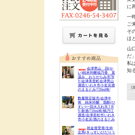
に
一
ご
そ
ほ
山
だ
私
会津男山 回(か
知
い)純米吟醸福乃香 直
汲み おりがらみ/R7B
Y/会津美里町会津男山
酒造/いわき市小名浜酒
[
のまるとみ/720ml有/
数量限定販売/会津中
将 純米吟醸 翡酔(ひ
すい)一回火入れ/R７B
Y/新酒/720ml有/鶴乃江
酒造/会津若松市いわき
市小名浜/酒のまるとみ
祝金賞受賞/生粋
左馬(きっすいひだりう