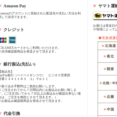
Amazon Pay
ヤマト運
Amazonのアカウントに登録された配送先や支払い方法を利
用して決済できます。
お届けは発送日
クレジット
※地域によって
JCB,AMEXカードからご利用いただけます。
※決済確認後商品を発送させて頂きます。
銀行振込(先払い)
【振込先】
PayPay銀行（ペイペイギンコウ） ビジネス営業部
普通１３４１１８３ ユ）マルトミ
※振り込み手数料はご負担お願いします。
※ご注文されてから７日間以内にお振込みお願い致しま
す。(ご注文頂いてから７日以上お振込みが確認出来ない場
合は、ご注文を無効とさせて頂きます。）
※お振込み確認後商品を発送させて頂きます。
代金引換