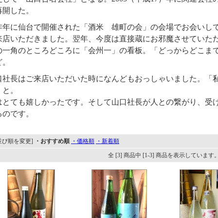
再開した。
昨年に仙台で開催された「酒米 雄町の会」の会場でお会いして
来店いただきました。翌年、今度は直接蔵にお邪魔させていた
の一角のところどころに「会州一」の看板。「どっからどこま
ど。
口社長はご来店いただいた時になんどもおっしゃいました。「
」と。
はとても嬉しかったです。そして山口社長が人との繋がり、受
るのです。
並び順を変更]
・おすすめ順
・価格順
・新着順
全 [3] 商品中 [1-3] 商品を表示しています