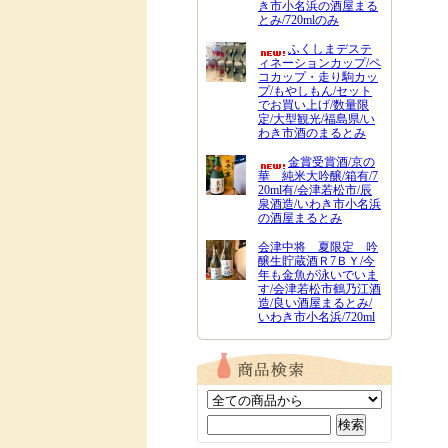
き市小名浜の酒屋まる
とみ/720mlのみ
ふくしまデステ
ィネーションカップ/ペ
コカップ・走り駒カッ
プ/もやしもん/セット
でお買い上げ/数量限
定/大型観光/福島県/い
わき市酒のまるとみ
金賞受賞酒/京の
華 純米大吟醸/箱有/7
20ml有/会津若松市/辰
泉酒造/いわき市小名浜
の酒屋まるとみ
会津中将 夏限定 吟
醸生貯蔵酒Ｒ7ＢＹ/今
年も金魚が泳いでいま
す/会津若松市鶴乃江酒
造/良い酒屋まるとみ/
いわき市小名浜/720ml