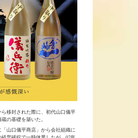
形から移封された際に、初代山口儀平
酒蔵の基礎を築いた。
年に「山口儀平商店」から会社組織に
の経営破綻で一時休業したが、07年