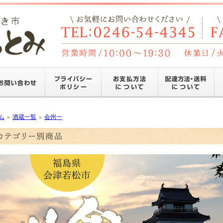
ム
酒蔵一覧
会州一
＞
＞