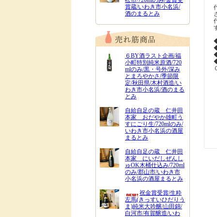
松市/720mlのみ/金賞受
賞蔵/いわき市小名浜/
酒のまるとみ
６BY酒ラスト企画/福
小町特別純米原酒/720
mlのみ/黒・号外/深み
とまろやかさ/季節限
定/秋田県/木村酒造/い
わき市小名浜/酒のまる
とみ
自給自足の蔵 仁井田
本家 おだやか雄町う
すにごり生/720mlのみ/
いわき市小名浜の酒屋
まるとみ
自給自足の蔵 仁井田
本家 にいだしぜんし
ゅOK木桶仕込み/720ml
のみ/郡山市/いわき市
小名浜の酒屋まるとみ
祝金賞受賞/生粋
左馬(きっすいひだりう
ま)純米大吟醸/山田錦/
白河市/有賀醸造/いわ