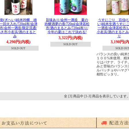
衛(ぎへい)純米吟醸 雄
旨味あり/会州一酒造 夏の
うすにごり 百佳(
一回火入れ/720ml有/会津
吟醸酒夢の香/720ml/会津若松
い)純米生酒うすにご
市/会州一酒造/限定流通/
市/酒のまるとみ/720ml有り/
一酒造/会津若松市/
わき市小名浜/酒のまると
今年の夏はこれで決める!
小名浜/酒のまるとみ/7
み
り
3,322円(内税)
4,290円(内税)
3,190円(
SOLD OUT
SOLD OUT
SOLD OU
バランスの良い純米
１００%米使用、精
りはバナナ、ライチ
みと苦味のバランス
ルパッチョやハマグ
相性ピッタリ。
全 [3] 商品中 [1-3] 商品を表示しています