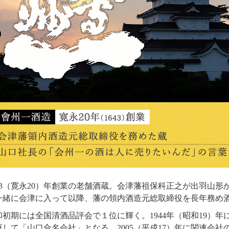
643（寛永20）年創業の老舗酒蔵。会津藩祖保科正之が出羽山
一緒に会津に入って以降、藩の領内酒造元総取締役を長年務め
和初期には全国清酒品評会で１位に輝く。1944年（昭和19）
更して「山口合名会社」となる。2005（平成17）年に関連会社