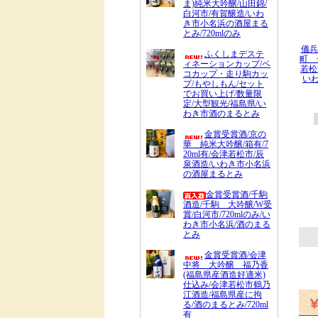
ま)純米大吟醸/山田錦/
白河市/有賀醸造/いわ
き市小名浜の酒屋まる
とみ/720mlのみ
儀兵
ふくしまデステ
町 
ィネーションカップ/ペ
若松
コカップ・走り駒カッ
い
プ/もやしもん/セット
でお買い上げ/数量限
定/大型観光/福島県/い
わき市酒のまるとみ
金賞受賞酒/京の
華 純米大吟醸/箱有/7
20ml有/会津若松市/辰
泉酒造/いわき市小名浜
の酒屋まるとみ
金賞受賞酒/千駒
酒造/千駒 大吟醸/W受
賞/白河市/720mlのみ/い
わき市小名浜/酒のまる
とみ
金賞受賞酒/会津
中将 大吟醸 福乃香
(福島県産酒造好適米)
仕込み/会津若松市鶴乃
江酒造/福島県産に拘
る/酒のまるとみ/720ml
有