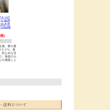
ひゃっけ
り/会州
いわき市
20ml有
内税)
T
生酒。夢の香
米５５%。香
。控えめな甘
◎。海老のカ
リの酒蒸しと
。