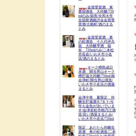
金賞受賞酒 東
豊国酒造 大吟醸/720
mlのみ/箱有/令和８年
全国新酒鑑評会金賞受
賞酒/古殿町/酒のまる
とみ
金賞受賞酒 奥
の松酒造 十八代伊兵
衛 大吟醸雫酒 箱
有 720mlのみ/二本松
市長命/いわき市小名
浜/酒のまるとみ
オーク樽熟成日
本酒 開当男山オーク
樽貯蔵大吟醸/750ml/南
会津町/開当男山酒造/
いわき市小名浜の酒屋
まるとみ
会津中将 夏限定 吟
醸生貯蔵酒Ｒ7ＢＹ/今
年も金魚が泳いでいま
す/会津若松市鶴乃江酒
造/良い酒屋まるとみ/
いわき市小名浜/720ml
限定 あだたら吟醸生
原酒 奥の松酒造/二本