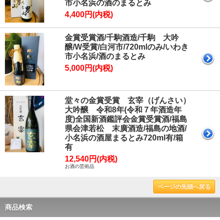
市小名浜の酒のまるとみ
4,400円(内税)
金賞受賞酒/千駒酒造/千駒 大吟
醸/W受賞/白河市/720mlのみ/いわき
市小名浜/酒のまるとみ
5,000円(内税)
堂々の金賞受賞 玄宰（げんさい）
大吟醸 令和8年(令和７年酒造年
度)全国新酒鑑評会金賞受賞酒/福島
県会津若松 末廣酒造/福島の地酒/
小名浜の酒屋まるとみ720ml有/箱
有
12,540円(内税)
お酒の芸術品
ページの先頭へ戻る
商品検索