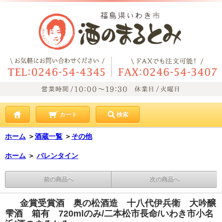
カート
検索
ホーム
＞
酒蔵一覧
＞
その他
ホーム
＞
バレンタイン
前の商品へ
次の商品へ
金賞受賞酒 奥の松酒造 十八代伊兵衛 大吟醸
雫酒 箱有 720mlのみ/二本松市長命/いわき市小名