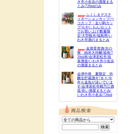
き市小名浜の酒屋まる
とみ/720mlのみ
ふくしまデステ
ィネーションカップ/ペ
コカップ・走り駒カッ
プ/もやしもん/セット
でお買い上げ/数量限
定/大型観光/福島県/い
わき市酒のまるとみ
金賞受賞酒/京の
華 純米大吟醸/箱有/7
20ml有/会津若松市/辰
泉酒造/いわき市小名浜
の酒屋まるとみ
会津中将 夏限定 吟
醸生貯蔵酒Ｒ7ＢＹ/今
年も金魚が泳いでいま
す/会津若松市鶴乃江酒
造/良い酒屋まるとみ/
いわき市小名浜/720ml