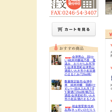
会津男山 回(か
い)純米吟醸福乃香 直
汲み おりがらみ/R7B
Y/会津美里町会津男山
酒造/いわき市小名浜酒
のまるとみ/720ml有/
数量限定販売/会津中
将 純米吟醸 翡酔(ひ
すい)一回火入れ/R７B
Y/新酒/720ml有/鶴乃江
酒造/会津若松市いわき
市小名浜/酒のまるとみ
祝金賞受賞/生粋
左馬(きっすいひだりう