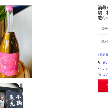
酒蔵
駒 
造/
販売
購入
» 特定
買
こ
こ