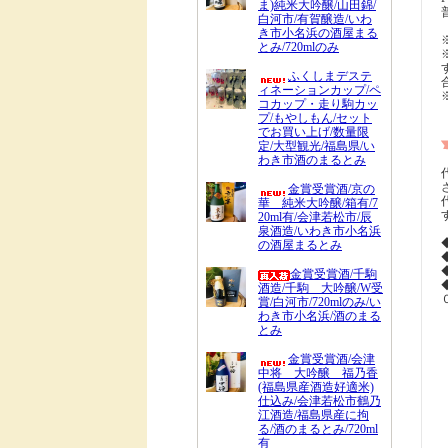
ま)純米大吟醸/山田錦/
白河市/有賀醸造/いわ
き市小名浜の酒屋まる
とみ/720mlのみ
ふくしまデステ
ィネーションカップ/ペ
コカップ・走り駒カッ
プ/もやしもん/セット
でお買い上げ/数量限
定/大型観光/福島県/い
わき市酒のまるとみ
金賞受賞酒/京の
華 純米大吟醸/箱有/7
20ml有/会津若松市/辰
泉酒造/いわき市小名浜
の酒屋まるとみ
金賞受賞酒/千駒
酒造/千駒 大吟醸/W受
賞/白河市/720mlのみ/い
わき市小名浜/酒のまる
とみ
金賞受賞酒/会津
中将 大吟醸 福乃香
(福島県産酒造好適米)
仕込み/会津若松市鶴乃
江酒造/福島県産に拘
る/酒のまるとみ/720ml
有