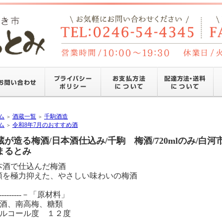
ム
酒蔵一覧
千駒酒造
＞
＞
ム
令和8年7月のおすすめ酒
＞
蔵が造る梅酒/日本酒仕込み/千駒 梅酒/720mlのみ/白
まるとみ
本酒で仕込んだ梅酒
類を極力抑えた、やさしい味わいの梅酒
-----------－「原材料」
清酒、南高梅、糖類
アルコール度 １２度