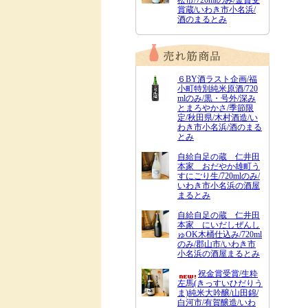
松市/720mlのみ/金賞受
賞蔵/いわき市小名浜/
酒のまるとみ
６BY酒ラスト企画/福
小町特別純米原酒/720
mlのみ/黒・号外/深み
とまろやかさ/季節限
定/秋田県/木村酒造/い
わき市小名浜/酒のまる
とみ
自給自足の蔵 仁井田
本家 おだやか雄町う
すにごり生/720mlのみ/
いわき市小名浜の酒屋
まるとみ
自給自足の蔵 仁井田
本家 にいだしぜんし
ゅOK木桶仕込み/720ml
のみ/郡山市/いわき市
小名浜の酒屋まるとみ
祝金賞受賞/生粋
左馬(きっすいひだりう
ま)純米大吟醸/山田錦/
白河市/有賀醸造/いわ