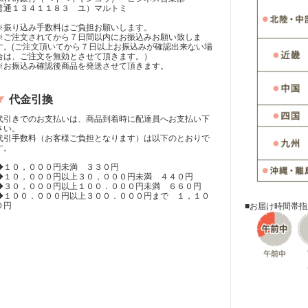
普通１３４１１８３ ユ）マルトミ
※振り込み手数料はご負担お願いします。
※ご注文されてから７日間以内にお振込みお願い致しま
す。(ご注文頂いてから７日以上お振込みが確認出来ない場
合は、ご注文を無効とさせて頂きます。）
※お振込み確認後商品を発送させて頂きます。
代金引換
代引きでのお支払いは、商品到着時に配達員へお支払い下
さい。
代引手数料（お客様ご負担となります）は以下のとおりで
す。
◆１０，０００円未満 ３３０円
◆１０，０００円以上３０，０００円未満 ４４０円
◆３０，０００円以上１００．０００円未満 ６６０円
◆１００．０００円以上３００．０００円まで １，１０
０円
■お届け時間帯