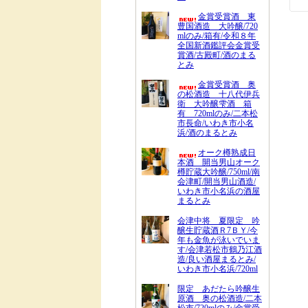
金賞受賞酒 東
豊国酒造 大吟醸/720
mlのみ/箱有/令和８年
全国新酒鑑評会金賞受
賞酒/古殿町/酒のまる
とみ
金賞受賞酒 奥
の松酒造 十八代伊兵
衛 大吟醸雫酒 箱
有 720mlのみ/二本松
市長命/いわき市小名
浜/酒のまるとみ
オーク樽熟成日
本酒 開当男山オーク
樽貯蔵大吟醸/750ml/南
会津町/開当男山酒造/
いわき市小名浜の酒屋
まるとみ
会津中将 夏限定 吟
醸生貯蔵酒Ｒ7ＢＹ/今
年も金魚が泳いでいま
す/会津若松市鶴乃江酒
造/良い酒屋まるとみ/
いわき市小名浜/720ml
限定 あだたら吟醸生
原酒 奥の松酒造/二本