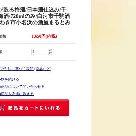
が造る梅酒/日本酒仕込み/千
梅酒/720mlのみ/白河市千駒酒
いわき市小名浜の酒屋まるとみ
価格
1,650円(内税)
数
商取引法に基づく表記 (返品など)
い物を続ける
の商品について問い合わせる
の商品を友達に教える