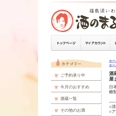
ホー
ホー
酒
ご予約承り中
屋
今月のおすすめ
日
糖
酒蔵一覧
---
○
その他のお酒
○