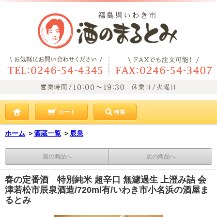
カート
検索
ホーム
＞
酒蔵一覧
＞
辰泉
前の商品へ
次の商品へ
春の定番酒 特別純米 超辛口 無濾過生 上澄み詰 会
津若松市辰泉酒造/720ml有/いわき市小名浜の酒屋ま
るとみ