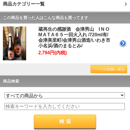
商品カテゴリー一覧
この商品を買った人はこんな商品も買ってます
蔵再生の感謝酒 会津男山 I N O
M A T A６５一回火入れ /720ml有/
会津美里町/会津男山酒造/いわき市
小名浜/酒のまるとみ/
2,794円(内税)
ページの先頭へ戻る
商品検索