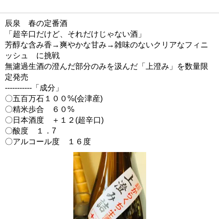
辰泉 春の定番酒
「超辛口だけど、それだけじゃない酒」
芳醇な含み香→爽やかな甘み→雑味のないクリアなフィニ
ッシュ に挑戦
無濾過生酒の澄んだ部分のみを汲んだ「上澄み」を数量限
定発売
-----------「成分」
〇五百万石１００%(会津産)
〇精米歩合 ６０%
〇日本酒度 ＋１２(超辛口)
〇酸度 １．7
〇アルコール度 １６度