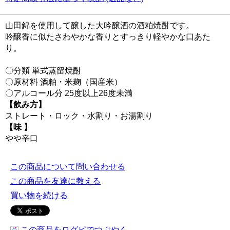
山田錦を使用して醸した大吟醸酒の酒粕焼酎です。
吟醸香に似たさわやかな香りとすっきり軽やかな口あた
り。
〇分類 単式蒸留焼酎
〇原材料 酒粕・米麹（国産米）
〇アルコール分 25度以上26度未満
【飲み方】
ストレート・ロック・水割り・お湯割り
【味 】
やや辛口
この商品について問い合わせる
この商品を友達に教える
買い物を続ける
この商品をログピでつぶやく