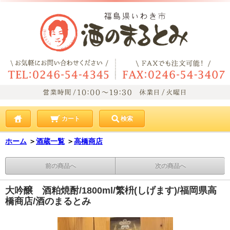
カート
検索
ホーム
＞
酒蔵一覧
＞
高橋商店
前の商品へ
次の商品へ
大吟醸 酒粕焼酎/1800ml/繁枡(しげます)/福岡県高
橋商店/酒のまるとみ