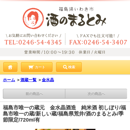
カート
検索
ホーム
＞
酒蔵一覧
＞
金水晶
前の商品へ
次の商品へ
福島市唯一の蔵元 金水晶酒造 純米酒 初しぼり/福
島市唯一の蔵/新しい蔵/福島県荒井/酒のまるとみ/季
節限定/720ml有