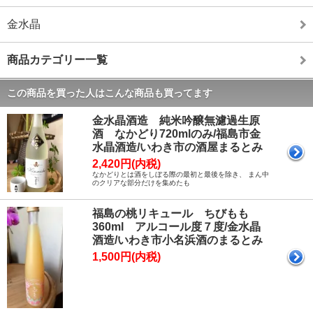
金水晶
商品カテゴリー一覧
この商品を買った人はこんな商品も買ってます
金水晶酒造 純米吟醸無濾過生原
酒 なかどり720mlのみ/福島市金
水晶酒造/いわき市の酒屋まるとみ
2,420円(内税)
なかどりとは酒をしぼる際の最初と最後を除き、 まん中
のクリアな部分だけを集めたも
福島の桃リキュール ちびもも
360ml アルコール度７度/金水晶
酒造/いわき市小名浜酒のまるとみ
1,500円(内税)