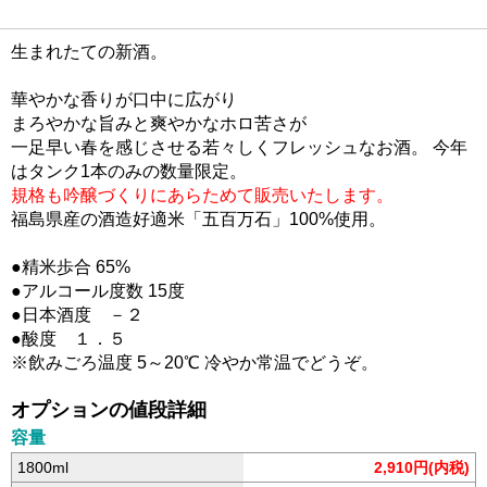
生まれたての新酒。
華やかな香りが口中に広がり
まろやかな旨みと爽やかなホロ苦さが
一足早い春を感じさせる若々しくフレッシュなお酒。 今年
はタンク1本のみの数量限定。
規格も吟醸づくりにあらためて販売いたします。
福島県産の酒造好適米「五百万石」100%使用。
●精米歩合 65%
●アルコール度数 15度
●日本酒度 －２
●酸度 １．５
※飲みごろ温度 5～20℃ 冷やか常温でどうぞ。
オプションの値段詳細
容量
1800ml
2,910円(内税)