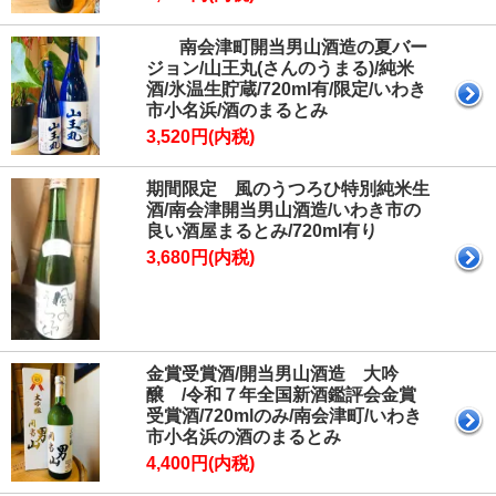
南会津町開当男山酒造の夏バー
ジョン/山王丸(さんのうまる)/純米
酒/氷温生貯蔵/720ml有/限定/いわき
市小名浜/酒のまるとみ
3,520円(内税)
期間限定 風のうつろひ特別純米生
酒/南会津開当男山酒造/いわき市の
良い酒屋まるとみ/720ml有り
3,680円(内税)
金賞受賞酒/開当男山酒造 大吟
醸 /令和７年全国新酒鑑評会金賞
受賞酒/720mlのみ/南会津町/いわき
市小名浜の酒のまるとみ
4,400円(内税)