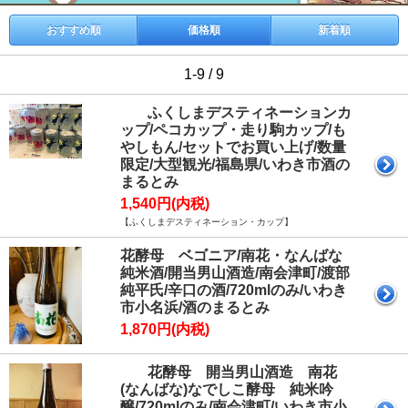
おすすめ順
価格順
新着順
1-9 / 9
ふくしまデスティネーションカ
ップ/ペコカップ・走り駒カップ/も
やしもん/セットでお買い上げ/数量
限定/大型観光/福島県/いわき市酒の
まるとみ
1,540円(内税)
【ふくしまデスティネーション・カップ】
花酵母 ベゴニア/南花・なんばな
純米酒/開当男山酒造/南会津町/渡部
純平氏/辛口の酒/720mlのみ/いわき
市小名浜/酒のまるとみ
1,870円(内税)
花酵母 開当男山酒造 南花
(なんばな)なでしこ酵母 純米吟
醸/720mlのみ/南会津町/いわき市小