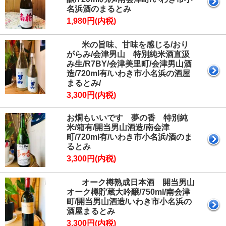
名浜酒のまるとみ
1,980円(内税)
米の旨味、甘味を感じる/おり
がらみ/会津男山 特別純米酒直汲
み生/R7BY/会津美里町/会津男山酒
造/720ml有/いわき市小名浜の酒屋
まるとみ/
3,300円(内税)
お燗もいいです 夢の香 特別純
米/箱有/開当男山酒造/南会津
町/720ml有/いわき市小名浜/酒のま
るとみ
3,300円(内税)
オーク樽熟成日本酒 開当男山
オーク樽貯蔵大吟醸/750ml/南会津
町/開当男山酒造/いわき市小名浜の
酒屋まるとみ
3,300円(内税)