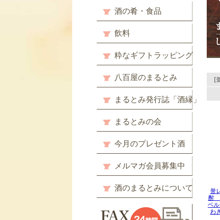
酒の肴・食品
飲料
粋なギフトラッピング
八百屋のまるとみ
[
まるとみ発行誌「酒縁」
まるとみの会
今月のプレゼント酒
メルマガ会員募集中
酒のまるとみについて
誉
酎 
ベル
わ