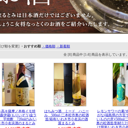
並び順を変更]
・おすすめ順
・価格順
・新着順
全 [8] 商品中 [1-8] 商品を表示しています
レ高キ薩摩ノ本格イモ焼
はちみつ酒 ミード ハニー
レモンサワーの素/
森伊蔵(もりいぞう)金ラ
ル 500ml /二本松市奥の松酒
がな(福島県の方言
 芋焼酎 720mlのみ/い
造/箱有/いわき市小名浜の酒
いものの意)/500ml/
き市小名浜酒のまるとみ
屋まるとみ
奥の松酒造/割材/1:
け簡単/いわき市小