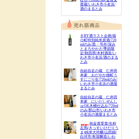
松市/720mlのみ/金賞受
賞蔵/いわき市小名浜/
酒のまるとみ
６BY酒ラスト企画/福
小町特別純米原酒/720
mlのみ/黒・号外/深み
とまろやかさ/季節限
定/秋田県/木村酒造/い
わき市小名浜/酒のまる
とみ
自給自足の蔵 仁井田
本家 おだやか雄町う
すにごり生/720mlのみ/
いわき市小名浜の酒屋
まるとみ
自給自足の蔵 仁井田
本家 にいだしぜんし
ゅOK木桶仕込み/720ml
のみ/郡山市/いわき市
小名浜の酒屋まるとみ
祝金賞受賞/生粋
左馬(きっすいひだりう
ま)純米大吟醸/山田錦/
白河市/有賀醸造/いわ