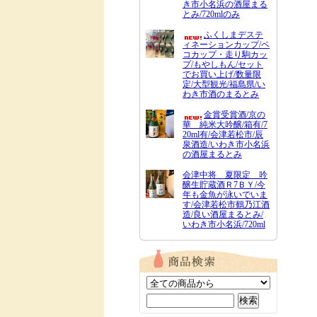
き市小名浜の酒屋まる
とみ/720mlのみ
ふくしまデステ
ィネーションカップ/ペ
コカップ・走り駒カッ
プ/もやしもん/セット
でお買い上げ/数量限
定/大型観光/福島県/い
わき市酒のまるとみ
金賞受賞酒/京の
華 純米大吟醸/箱有/7
20ml有/会津若松市/辰
泉酒造/いわき市小名浜
の酒屋まるとみ
会津中将 夏限定 吟
醸生貯蔵酒Ｒ7ＢＹ/今
年も金魚が泳いでいま
す/会津若松市鶴乃江酒
造/良い酒屋まるとみ/
いわき市小名浜/720ml