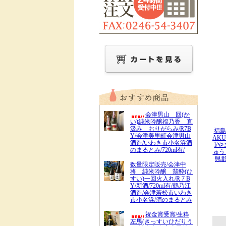
会津男山 回(か
い)純米吟醸福乃香 直
汲み おりがらみ/R7B
福島
Y/会津美里町会津男山
AKU
酒造/いわき市小名浜酒
l/
のまるとみ/720ml有/
ゅう
県
数量限定販売/会津中
将 純米吟醸 翡酔(ひ
すい)一回火入れ/R７B
Y/新酒/720ml有/鶴乃江
酒造/会津若松市いわき
市小名浜/酒のまるとみ
祝金賞受賞/生粋
左馬(きっすいひだりう