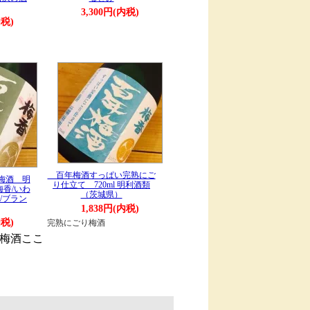
3,300円(内税)
内税)
百年梅酒すっぱい完熟にご
梅酒 明
り仕立て 720ml 明利酒類
梅香/いわ
（茨城県）
/ブラン
1,838円(内税)
内税)
完熟にごり梅酒
梅酒ここ
。