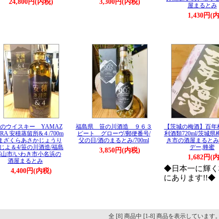
24,800円(内税)
3,300円(内税)
屋まるとみ
1,430円(
のウイスキー YAMAZ
福島県 笹の川酒造 ９６３
【茨城の梅酒】百年
RA 安積蒸留所&４/700m
ピート グローヴ/郵便番号/
利酒類720ml/茨城県
やまざくらあさかじょうり
父の日/酒のまるとみ/700ml
き市の酒屋まるとみ
じよ＆4/笹の川酒造/福島
デー,蜂蜜
3,850円(内税)
郡山市/いわき市小名浜の
1,682円(
酒屋まるとみ
◆日本一に輝く
4,400円(内税)
にあります!!◆
全 [8] 商品中 [1-8] 商品を表示しています