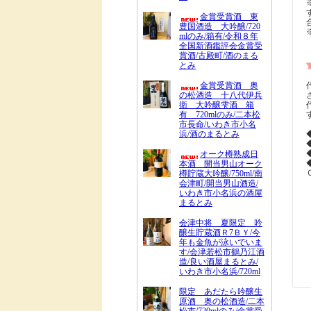
金賞受賞酒 東
豊国酒造 大吟醸/720
mlのみ/箱有/令和８年
全国新酒鑑評会金賞受
賞酒/古殿町/酒のまる
とみ
金賞受賞酒 奥
の松酒造 十八代伊兵
衛 大吟醸雫酒 箱
有 720mlのみ/二本松
市長命/いわき市小名
浜/酒のまるとみ
オーク樽熟成日
本酒 開当男山オーク
樽貯蔵大吟醸/750ml/南
会津町/開当男山酒造/
いわき市小名浜の酒屋
まるとみ
会津中将 夏限定 吟
醸生貯蔵酒Ｒ7ＢＹ/今
年も金魚が泳いでいま
す/会津若松市鶴乃江酒
造/良い酒屋まるとみ/
いわき市小名浜/720ml
限定 あだたら吟醸生
原酒 奥の松酒造/二本