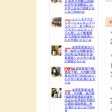
ま)純米大吟醸/山田錦/
白河市/有賀醸造/いわ
き市小名浜の酒屋まる
とみ/720mlのみ
ふくしまデステ
ィネーションカップ/ペ
コカップ・走り駒カッ
プ/もやしもん/セット
でお買い上げ/数量限
定/大型観光/福島県/い
わき市酒のまるとみ
金賞受賞酒/京の
華 純米大吟醸/箱有/7
20ml有/会津若松市/辰
泉酒造/いわき市小名浜
の酒屋まるとみ
金賞受賞酒/千駒
酒造/千駒 大吟醸/W受
賞/白河市/720mlのみ/い
わき市小名浜/酒のまる
とみ
金賞受賞酒/会津
中将 大吟醸 福乃香
(福島県産酒造好適米)
仕込み/会津若松市鶴乃
江酒造/福島県産に拘
る/酒のまるとみ/720ml
有