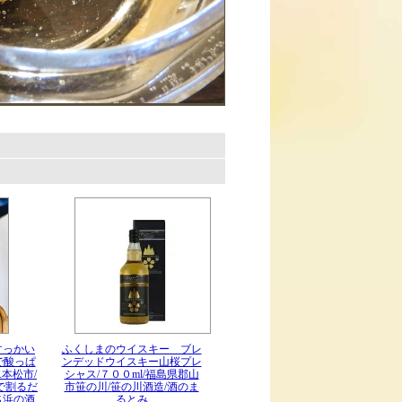
。
すっかい
ふくしまのウイスキー ブレ
で酸っぱ
ンデッドウイスキー山桜プレ
二本松市/
シャス/７００ml/福島県郡山
3で割るだ
市笹の川/笹の川酒造/酒のま
名浜の酒
るとみ