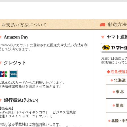
Amazon Pay
ヤマト運
Amazonのアカウントに登録された配送先や支払い方法を利
用して決済できます。
お届けは発送日
クレジット
※地域によって
JCB,AMEXカードからご利用いただけます。
※決済確認後商品を発送させて頂きます。
銀行振込(先払い)
【振込先】
PayPay銀行（ペイペイギンコウ） ビジネス営業部
普通１３４１１８３ ユ）マルトミ
※振り込み手数料はご負担お願いします。